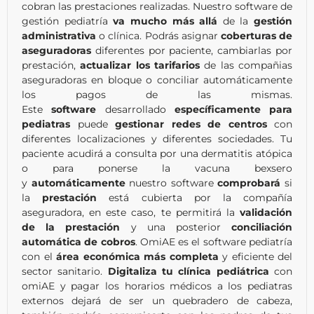
cobran las prestaciones realizadas. Nuestro software de
gestión pediatría
va mucho más allá
de la
gestión
administrativa
o clínica. Podrás asignar
coberturas de
aseguradoras
diferentes por paciente, cambiarlas por
prestación,
actualizar los tarifarios
de las compañias
aseguradoras en bloque o conciliar automáticamente
los pagos de las mismas.
Este
software
desarrollado
específicamente para
pediatras
puede
gestionar
redes de centros
con
diferentes localizaciones y diferentes sociedades. Tu
paciente acudirá a consulta por una dermatitis atópica
o para ponerse la vacuna bexsero
y
automáticamente
nuestro software
comprobará
si
la
prestación
está cubierta por la compañía
aseguradora, en este caso, te permitirá la
validación
de la prestación
y una posterior
conciliación
automática de cobros
. OmiAE es el software pediatría
con el
área económica más completa
y eficiente del
sector sanitario.
Digitaliza tu clínica pediátrica
con
omiAE y pagar los horarios médicos a los pediatras
externos dejará de ser un quebradero de cabeza,