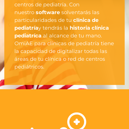
centros de pediatría. Con
nuestro
software
solventarás las
particularidades de tu
clínica de
pediatría
y tendrás la
historia clínica
pediatríca
al alcance de tu mano.
OmiAE para clínicas de pediatría tiene
la capacidad de digitalizar todas las
áreas de tu clínica o red de centros
pediátricos.