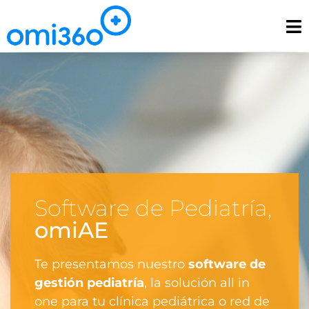
Software de Pediatría,
omiAE
Te presentamos nuestro
software de
gestión pediatría
, la solución all in
one para tu clínica pediátrica o red de