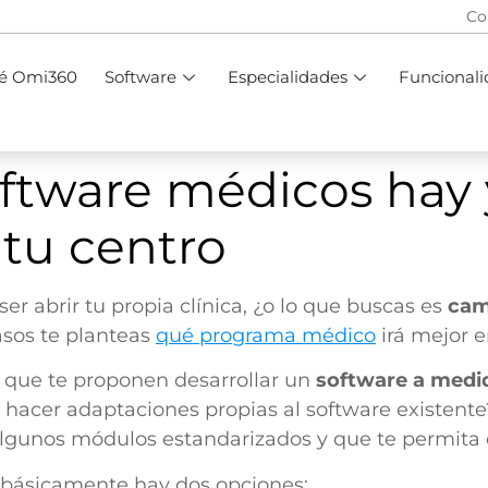
Co
ué Omi360
Software
Especialidades
Funcionali
ftware médicos hay 
 tu centro
er abrir tu propia clínica, ¿o lo que buscas es
cam
asos te planteas
qué programa médico
irá mejor e
 que te proponen desarrollar un
software a medi
e hacer adaptaciones propias al software existent
gunos módulos estandarizados y que te permita de
básicamente hay dos opciones: