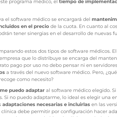
este programa médico, el
tiempo de implementac
uya el software médico se encargará del
mantenim
ncluidos en el precio
de la cuota. En cuanto al cos
odrán tener sinergias en el desarrollo de nuevas fu
mparando estos dos tipos de software médicos. El
 empresa que lo distribuye se encarga del manten
rato pago por uso no debo pensar ni en servidore
os
a través del nuevo software médico. Pero, ¿qu
o recoge como necesito?
 me puedo adaptar
al software médico elegido. Si 
. Si no puedo adaptarme, lo ideal es elegir una e
s
adaptaciones necesarias e incluirlas
en las ver
 clínica debe permitir por configuración hacer ada