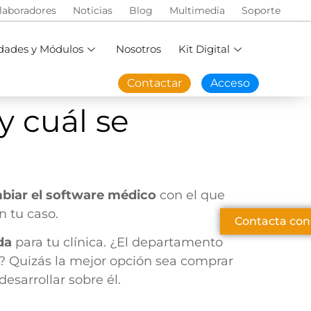
laboradores
Noticias
Blog
Multimedia
Soporte
dades y Módulos
Nosotros
Kit Digital
Contactar
Acceso
y cuál se
biar el software médico
con el que
n tu caso.
Contacta con
da
para tu clínica. ¿El departamento
e? Quizás la mejor opción sea comprar
sarrollar sobre él.