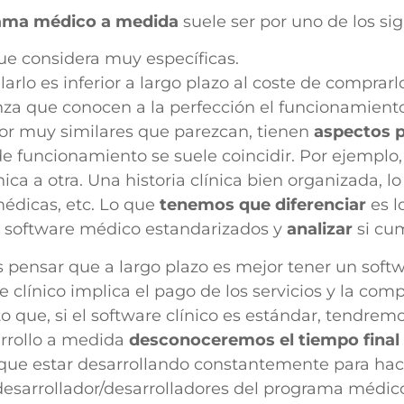
rama médico a medida
suele ser por uno de los si
que considera muy específicas.
arlo es inferior a largo plazo al coste de comprarl
nza que conocen a la perfección el funcionamiento 
 por muy similares que parezcan, tienen
aspectos p
e funcionamiento se suele coincidir. Por ejemplo,
ica a otra. Una historia clínica bien organizada, 
médicas, etc. Lo que
tenemos que diferenciar
es l
s software médico estandarizados y
analizar
si cum
 pensar que a largo plazo es mejor tener un soft
clínico implica el pago de los servicios y la com
o que, si el software clínico es estándar, tendremo
arrollo a medida
desconoceremos el tiempo final 
e estar desarrollando constantemente para hacer 
 desarrollador/desarrolladores del programa médic